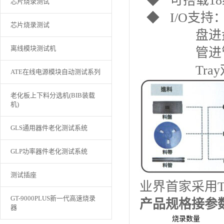
◆ 可搭载1
芯片烧录测试
◆ I/O支
芯片烧录测试
盘进盘出
离线模块测试机
管进管出
Tray双
ATE在线电源模块自动测试系列
老化板上下料分选机(BIB装载
机)
GLS通用器件老化测试系统
GLP功率器件老化测试系统
测试插座
业界首家采用
GT-9000PLUS新一代高速烧录
产品规格接参
器
烧录数量