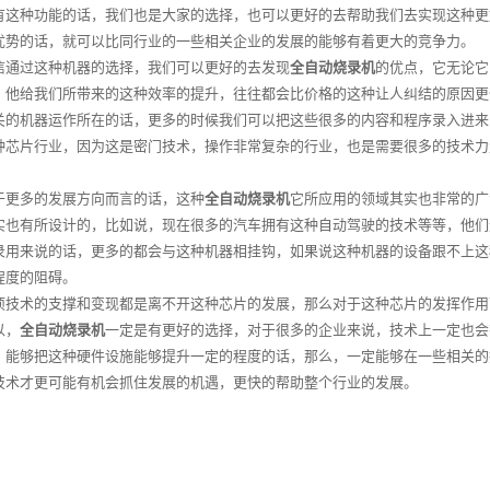
有这种功能的话，我们也是大家的选择，也可以更好的去帮助我们去实现这种更
优势的话，就可以比同行业的一些相关企业的发展的能够有着更大的竞争力。
过这种机器的选择，我们可以更好的去发现
全自动烧录机
的优点，它无论它
，他给我们所带来的这种效率的提升，往往都会比价格的这种让人纠结的原因更
关的机器运作所在的话，更多的时候我们可以把这些很多的内容和程序录入进来
种芯片行业，因为这是密门技术，操作非常复杂的行业，也是需要很多的技术力
多的发展方向而言的话，这种
全自动烧录机
它所应用的领域其实也非常的广
实也有所设计的，比如说，现在很多的汽车拥有这种自动驾驶的技术等等，他们
录用来说的话，更多的都会与这种机器相挂钩，如果说这种机器的设备跟不上这
程度的阻碍。
术的支撑和变现都是离不开这种芯片的发展，那么对于这种芯片的发挥作用
以，
全自动烧录机
一定是有更好的选择，对于很多的企业来说，技术上一定也会
，能够把这种硬件设施能够提升一定的程度的话，那么，一定能够在一些相关的
技术才更可能有机会抓住发展的机遇，更快的帮助整个行业的发展。