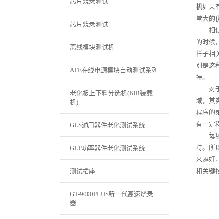
芯片烧录测试
机
如果
常大的
芯片烧录测试
相信通
的时候
离线模块测试机
样子相
别是这
ATE在线电源模块自动测试系列
持。
对于更
老化板上下料分选机(BIB装载
域，其
机)
程序的
有一定
GLS通用器件老化测试系统
每项技
持。所
GLP功率器件老化测试系统
来越好
测试插座
和关键
GT-9000PLUS新一代高速烧录
器