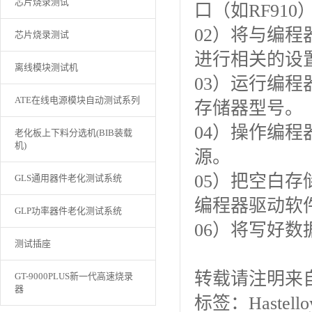
芯片烧录测试
口（如RF91
02）将与编
芯片烧录测试
进行相关的设
离线模块测试机
03）运行编程
ATE在线电源模块自动测试系列
存储器型号。
04）操作编
老化板上下料分选机(BIB装载
机)
源。
05）把空白
GLS通用器件老化测试系统
编程器驱动软
GLP功率器件老化测试系统
06）将写好
测试插座
转载请注明来自：htt
GT-9000PLUS新一代高速烧录
器
标签：Hastel